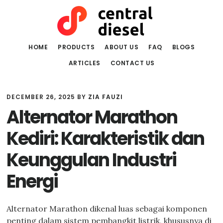
Skip
Skip
to
to
main
primary
content
sidebar
HOME
PRODUCTS
ABOUT US
FAQ
BLOGS
ARTICLES
CONTACT US
DECEMBER 26, 2025
BY
ZIA FAUZI
Alternator Marathon
Kediri: Karakteristik dan
Keunggulan Industri
Energi
Alternator Marathon dikenal luas sebagai komponen
penting dalam sistem pembangkit listrik, khususnya di