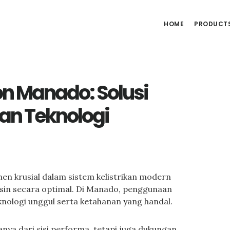
HOME
PRODUCT
on Manado: Solusi
dan Teknologi
n krusial dalam sistem kelistrikan modern
esin secara optimal. Di Manado, penggunaan
eknologi unggul serta ketahanan yang handal.
nya dari sisi performa, tetapi juga dukungan