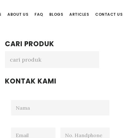
S
ABOUT US
FAQ
BLOGS
ARTICLES
CONTACT US
Primary
CARI PRODUK
Sidebar
KONTAK KAMI