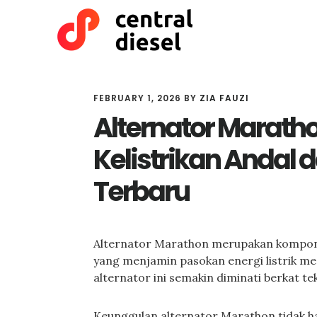
Skip
Skip
to
to
main
primary
content
sidebar
FEBRUARY 1, 2026
BY
ZIA FAUZI
Alternator Marath
Kelistrikan Andal 
Terbaru
Alternator Marathon merupakan kompone
yang menjamin pasokan energi listrik m
alternator ini semakin diminati berkat t
Keunggulan alternator Marathon tidak ha