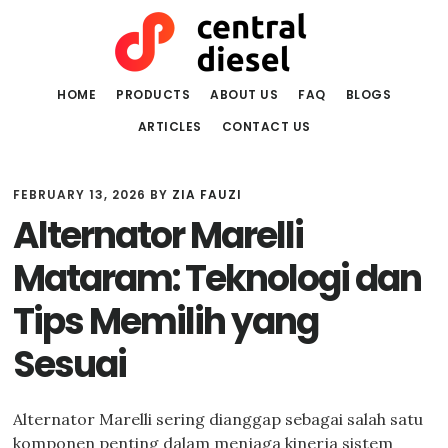
Skip
Skip
to
to
main
primary
content
sidebar
HOME
PRODUCTS
ABOUT US
FAQ
BLOGS
ARTICLES
CONTACT US
FEBRUARY 13, 2026
BY
ZIA FAUZI
Alternator Marelli
Mataram: Teknologi dan
Tips Memilih yang
Sesuai
Alternator Marelli sering dianggap sebagai salah satu
komponen penting dalam menjaga kinerja sistem