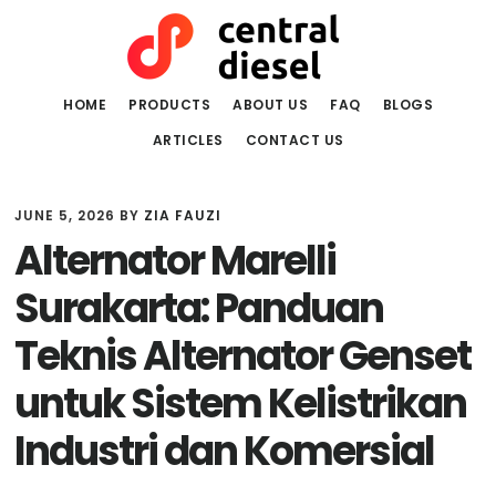
Skip
Skip
to
to
main
primary
content
sidebar
HOME
PRODUCTS
ABOUT US
FAQ
BLOGS
ARTICLES
CONTACT US
JUNE 5, 2026
BY
ZIA FAUZI
Alternator Marelli
Surakarta: Panduan
Teknis Alternator Genset
untuk Sistem Kelistrikan
Industri dan Komersial