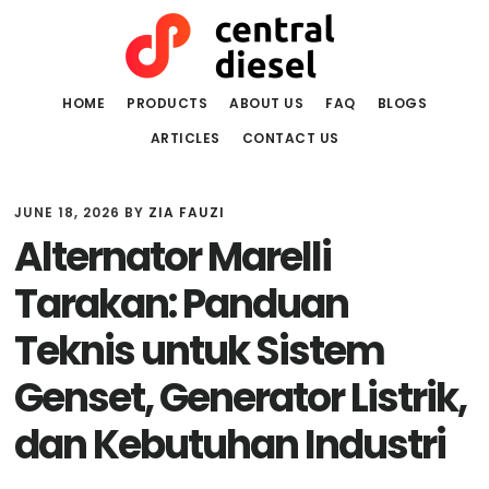
Skip
Skip
to
to
main
primary
content
sidebar
HOME
PRODUCTS
ABOUT US
FAQ
BLOGS
ARTICLES
CONTACT US
JUNE 18, 2026
BY
ZIA FAUZI
Alternator Marelli
Tarakan: Panduan
Teknis untuk Sistem
Genset, Generator Listrik,
dan Kebutuhan Industri