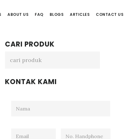
S
ABOUT US
FAQ
BLOGS
ARTICLES
CONTACT US
Primary
CARI PRODUK
Sidebar
KONTAK KAMI