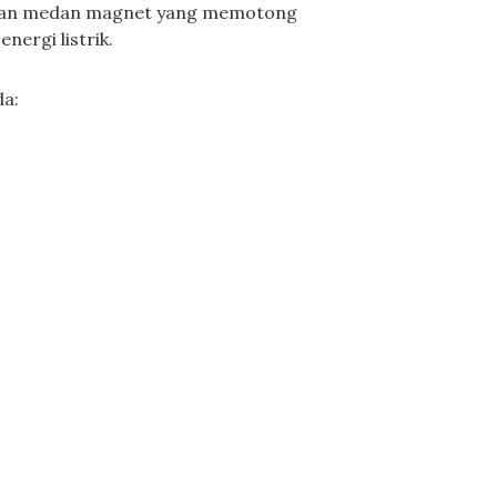
lkan medan magnet yang memotong
ergi listrik.
da: