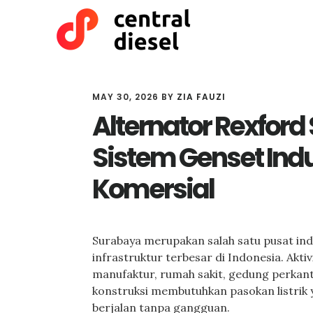
Skip
Skip
to
to
main
primary
content
sidebar
MAY 30, 2026
BY
ZIA FAUZI
Alternator Rexfor
Sistem Genset Indu
Komersial
Surabaya merupakan salah satu pusat indu
infrastruktur terbesar di Indonesia. Akti
manufaktur, rumah sakit, gedung perkan
konstruksi membutuhkan pasokan listrik 
berjalan tanpa gangguan.