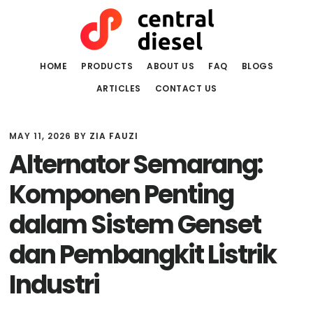
Skip
Skip
to
to
main
primary
content
sidebar
HOME
PRODUCTS
ABOUT US
FAQ
BLOGS
ARTICLES
CONTACT US
MAY 11, 2026
BY
ZIA FAUZI
Alternator Semarang:
Komponen Penting
dalam Sistem Genset
dan Pembangkit Listrik
Industri