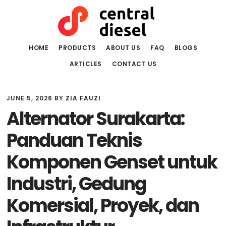
Skip
Skip
to
to
main
primary
content
sidebar
HOME
PRODUCTS
ABOUT US
FAQ
BLOGS
ARTICLES
CONTACT US
JUNE 5, 2026
BY
ZIA FAUZI
Alternator Surakarta:
Panduan Teknis
Komponen Genset untuk
Industri, Gedung
Komersial, Proyek, dan