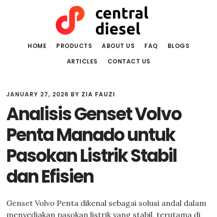
Skip
Skip
to
to
main
primary
content
sidebar
HOME
PRODUCTS
ABOUT US
FAQ
BLOGS
ARTICLES
CONTACT US
JANUARY 27, 2026
BY
ZIA FAUZI
Analisis Genset Volvo
Penta Manado untuk
Pasokan Listrik Stabil
dan Efisien
Genset Volvo Penta dikenal sebagai solusi andal dalam
menyediakan pasokan listrik yang stabil, terutama di