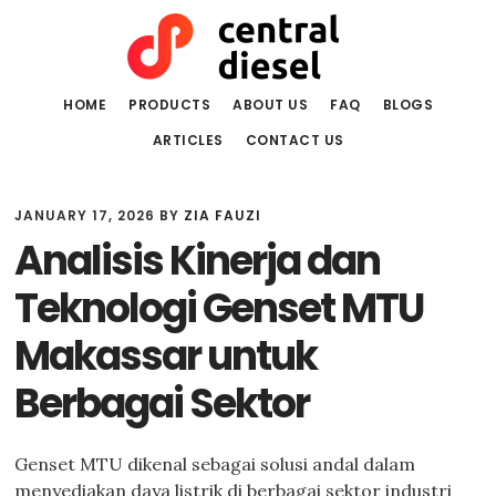
Skip
Skip
to
to
main
primary
content
sidebar
HOME
PRODUCTS
ABOUT US
FAQ
BLOGS
ARTICLES
CONTACT US
JANUARY 17, 2026
BY
ZIA FAUZI
Analisis Kinerja dan
Teknologi Genset MTU
Makassar untuk
Berbagai Sektor
Genset MTU dikenal sebagai solusi andal dalam
menyediakan daya listrik di berbagai sektor industri