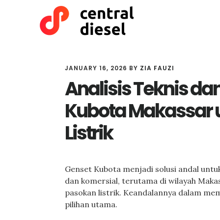
Skip
Skip
to
to
main
primary
content
sidebar
JANUARY 16, 2026
BY
ZIA FAUZI
Analisis Teknis da
Kubota Makassar 
Listrik
Genset Kubota menjadi solusi andal untuk 
dan komersial, terutama di wilayah Mak
pasokan listrik. Keandalannya dalam memb
pilihan utama.