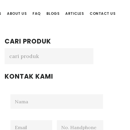
S
ABOUT US
FAQ
BLOGS
ARTICLES
CONTACT US
Primary
CARI PRODUK
Sidebar
KONTAK KAMI