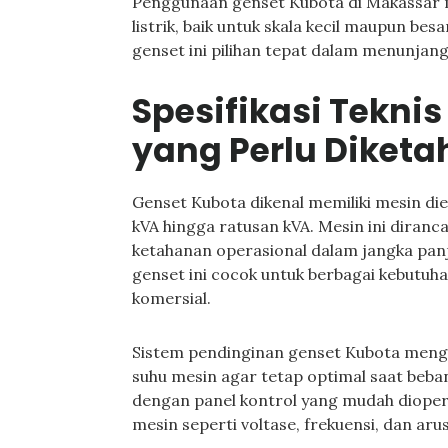
Penggunaan genset Kubota di Makassar 
listrik, baik untuk skala kecil maupun be
genset ini pilihan tepat dalam menunjang 
Spesifikasi Tekni
yang Perlu Diketa
Genset Kubota dikenal memiliki mesin dies
kVA hingga ratusan kVA. Mesin ini diranc
ketahanan operasional dalam jangka panj
genset ini cocok untuk berbagai kebutu
komersial.
Sistem pendinginan genset Kubota men
suhu mesin agar tetap optimal saat beban 
dengan panel kontrol yang mudah diope
mesin seperti voltase, frekuensi, dan arus