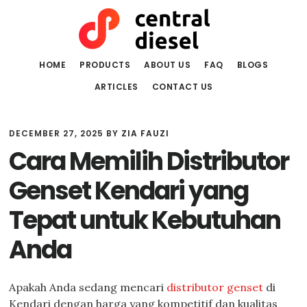
Skip
Skip
to
to
main
primary
content
sidebar
HOME
PRODUCTS
ABOUT US
FAQ
BLOGS
ARTICLES
CONTACT US
DECEMBER 27, 2025
BY
ZIA FAUZI
Cara Memilih Distributor
Genset Kendari yang
Tepat untuk Kebutuhan
Anda
Apakah Anda sedang mencari
distributor genset
di
Kendari dengan harga yang kompetitif dan kualitas