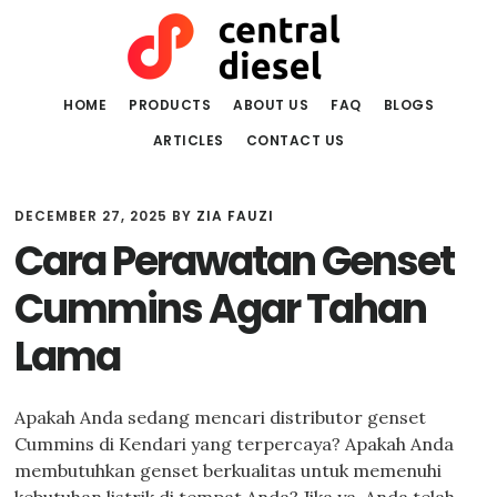
Skip
Skip
to
to
main
primary
content
sidebar
HOME
PRODUCTS
ABOUT US
FAQ
BLOGS
ARTICLES
CONTACT US
DECEMBER 27, 2025
BY
ZIA FAUZI
Cara Perawatan Genset
Cummins Agar Tahan
Lama
Apakah Anda sedang mencari distributor genset
Cummins di Kendari yang terpercaya? Apakah Anda
membutuhkan genset berkualitas untuk memenuhi