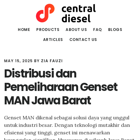
Skip
Skip
to
to
main
primary
content
sidebar
HOME
PRODUCTS
ABOUT US
FAQ
BLOGS
ARTICLES
CONTACT US
MAY 15, 2025
BY
ZIA FAUZI
Distribusi dan
Pemeliharaan Genset
MAN Jawa Barat
Genset MAN dikenal sebagai solusi daya yang unggul
untuk industri besar. Dengan teknologi mutakhir dan
efisiensi yang tinggi, genset ini menawarkan