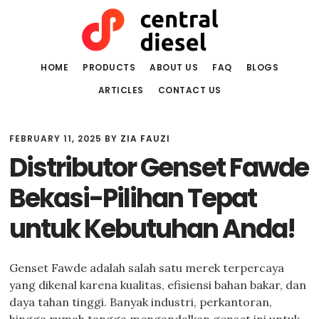
Skip
Skip
to
to
main
primary
content
sidebar
HOME
PRODUCTS
ABOUT US
FAQ
BLOGS
ARTICLES
CONTACT US
FEBRUARY 11, 2025
BY
ZIA FAUZI
Distributor Genset Fawde
Bekasi-Pilihan Tepat
untuk Kebutuhan Anda!
Genset Fawde adalah salah satu merek terpercaya
yang dikenal karena kualitas, efisiensi bahan bakar, dan
daya tahan tinggi. Banyak industri, perkantoran,