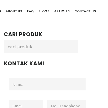
S
ABOUT US
FAQ
BLOGS
ARTICLES
CONTACT US
Primary
CARI PRODUK
Sidebar
KONTAK KAMI