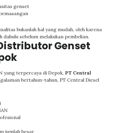
asitas genset
 pemasangan
alitas bukanlah hal yang mudah, oleh karena
bih dahulu sebelum melakukan pembelian.
 Distributor Genset
epok
AN yang terpercaya di Depok,
PT Central
ngalaman bertahun-tahun, PT Central Diesel
i
 MAN
ofesional
m jumlah besar