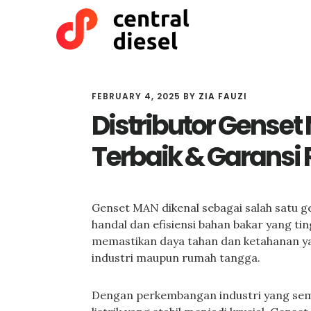
Skip
Skip
to
to
main
primary
content
sidebar
FEBRUARY 4, 2025
BY
ZIA FAUZI
Distributor Gense
Terbaik & Garansi
Genset MAN dikenal sebagai salah satu g
handal dan efisiensi bahan bakar yang ti
memastikan daya tahan dan ketahanan ya
industri maupun rumah tangga.
Dengan perkembangan industri yang sem