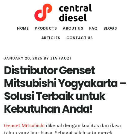
Skip
Skip
to
to
main
primary
content
sidebar
HOME
PRODUCTS
ABOUT US
FAQ
BLOGS
ARTICLES
CONTACT US
JANUARY 20, 2025
BY
ZIA FAUZI
Distributor Genset
Mitsubishi Yogyakarta –
Solusi Terbaik untuk
Kebutuhan Anda!
Genset Mitsubishi
dikenal dengan kualitas dan daya
tahan yang luar biasa. Sebagai salah satu merek