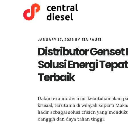
Skip
Skip
to
to
main
primary
content
sidebar
JANUARY 17, 2026
BY
ZIA FAUZI
Distributor Gense
Solusi Energi Tep
Terbaik
Dalam era modern ini, kebutuhan akan pa
krusial, terutama di wilayah seperti M
hadir sebagai solusi efisien yang menduk
canggih dan daya tahan tinggi.