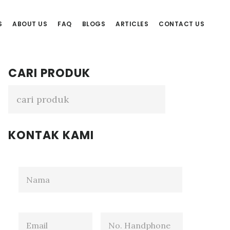
S
ABOUT US
FAQ
BLOGS
ARTICLES
CONTACT US
Primary
CARI PRODUK
Sidebar
KONTAK KAMI