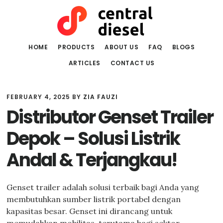
Skip
Skip
to
to
main
primary
content
sidebar
HOME
PRODUCTS
ABOUT US
FAQ
BLOGS
ARTICLES
CONTACT US
FEBRUARY 4, 2025
BY
ZIA FAUZI
Distributor Genset Trailer
Depok – Solusi Listrik
Andal & Terjangkau!
Genset trailer adalah solusi terbaik bagi Anda yang
membutuhkan sumber listrik portabel dengan
kapasitas besar. Genset ini dirancang untuk