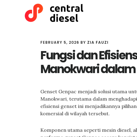
Skip
Skip
to
to
main
primary
content
sidebar
FEBRUARY 5, 2026
BY
ZIA FAUZI
Fungsi dan Efisien
Manokwari dalam O
Genset Genpac menjadi solusi utama untu
Manokwari, terutama dalam menghadapi g
efisiensi genset ini menjadikannya piliha
komersial di wilayah tersebut.
Komponen utama seperti mesin diesel, a