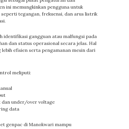
ngsi sebagai pusat pengaturan dan
en ini memungkinkan pengguna untuk
perti tegangan, frekuensi, dan arus listrik
si.
identifikasi gangguan atau malfungsi pada
n dan status operasional secara jelas. Hal
lebih efisien serta pengamanan mesin dari
trol meliputi:
manual
put
t dan under/over voltage
ring data
nset genpac di Manokwari mampu