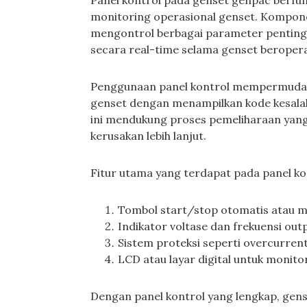
Panel kontrol pada genset genpac berfu
monitoring operasional genset. Kompon
mengontrol berbagai parameter penting se
secara real-time selama genset beropera
Penggunaan panel kontrol mempermudah 
genset dengan menampilkan kode kesalaha
ini mendukung proses pemeliharaan yang 
kerusakan lebih lanjut.
Fitur utama yang terdapat pada panel kon
Tombol start/stop otomatis atau 
Indikator voltase dan frekuensi out
Sistem proteksi seperti overcurren
LCD atau layar digital untuk monito
Dengan panel kontrol yang lengkap, ge