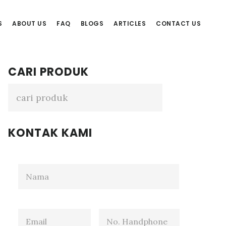
S
ABOUT US
FAQ
BLOGS
ARTICLES
CONTACT US
Primary
CARI PRODUK
Sidebar
KONTAK KAMI