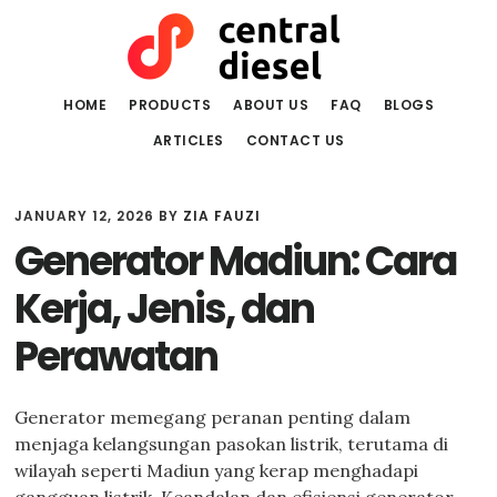
Skip
Skip
to
to
main
primary
content
sidebar
HOME
PRODUCTS
ABOUT US
FAQ
BLOGS
ARTICLES
CONTACT US
JANUARY 12, 2026
BY
ZIA FAUZI
Generator Madiun: Cara
Kerja, Jenis, dan
Perawatan
Generator memegang peranan penting dalam
menjaga kelangsungan pasokan listrik, terutama di
wilayah seperti Madiun yang kerap menghadapi