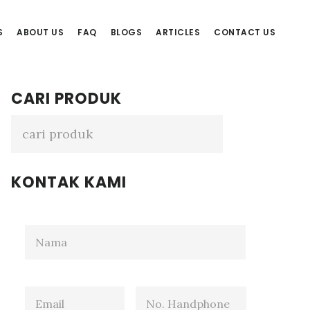
S
ABOUT US
FAQ
BLOGS
ARTICLES
CONTACT US
Primary
CARI PRODUK
Sidebar
KONTAK KAMI