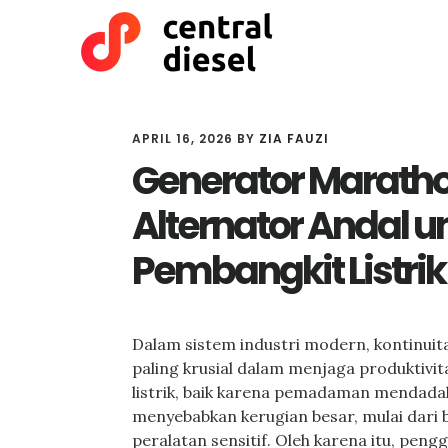
Skip
Skip
to
to
main
primary
content
sidebar
APRIL 16, 2026
BY
ZIA FAUZI
Generator Marath
Alternator Andal u
Pembangkit Listrik 
Dalam sistem industri modern, kontinuita
paling krusial dalam menjaga produktivit
listrik, baik karena pemadaman mendada
menyebabkan kerugian besar, mulai dari 
peralatan sensitif. Oleh karena itu, peng