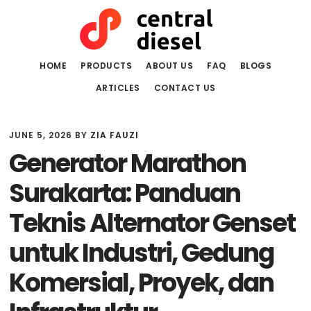
Skip
Skip
to
to
main
primary
content
sidebar
HOME
PRODUCTS
ABOUT US
FAQ
BLOGS
ARTICLES
CONTACT US
JUNE 5, 2026
BY
ZIA FAUZI
Generator Marathon
Surakarta: Panduan
Teknis Alternator Genset
untuk Industri, Gedung
Komersial, Proyek, dan