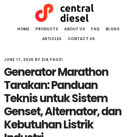
Skip
Skip
to
to
main
primary
content
sidebar
HOME
PRODUCTS
ABOUT US
FAQ
BLOGS
ARTICLES
CONTACT US
JUNE 17, 2026
BY
ZIA FAUZI
Generator Marathon
Tarakan: Panduan
Teknis untuk Sistem
Genset, Alternator, dan
Kebutuhan Listrik