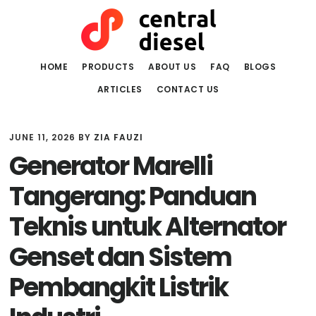
Skip
Skip
to
to
main
primary
content
sidebar
HOME
PRODUCTS
ABOUT US
FAQ
BLOGS
ARTICLES
CONTACT US
JUNE 11, 2026
BY
ZIA FAUZI
Generator Marelli
Tangerang: Panduan
Teknis untuk Alternator
Genset dan Sistem
Pembangkit Listrik