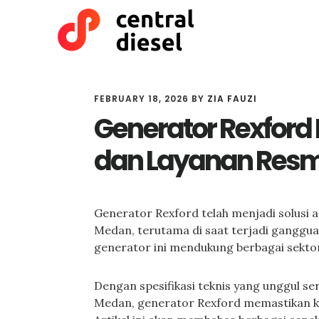
Skip
Skip
to
to
main
primary
content
sidebar
FEBRUARY 18, 2026
BY
ZIA FAUZI
Generator Rexford 
dan Layanan Resm
Generator Rexford telah menjadi solusi 
Medan, terutama di saat terjadi gangguan
generator ini mendukung berbagai sektor
Dengan spesifikasi teknis yang unggul ser
Medan, generator Rexford memastikan ko