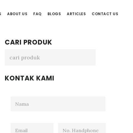
S
ABOUT US
FAQ
BLOGS
ARTICLES
CONTACT US
Primary
CARI PRODUK
Sidebar
KONTAK KAMI