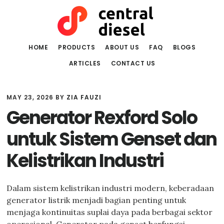
Skip
Skip
to
to
main
primary
content
sidebar
HOME
PRODUCTS
ABOUT US
FAQ
BLOGS
ARTICLES
CONTACT US
MAY 23, 2026
BY
ZIA FAUZI
Generator Rexford Solo
untuk Sistem Genset dan
Kelistrikan Industri
Dalam sistem kelistrikan industri modern, keberadaan
generator listrik menjadi bagian penting untuk
menjaga kontinuitas suplai daya pada berbagai sektor