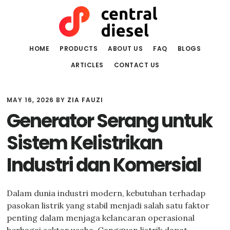
Skip
Skip
to
to
main
primary
content
sidebar
HOME
PRODUCTS
ABOUT US
FAQ
BLOGS
ARTICLES
CONTACT US
MAY 16, 2026
BY
ZIA FAUZI
Generator Serang untuk
Sistem Kelistrikan
Industri dan Komersial
Dalam dunia industri modern, kebutuhan terhadap
pasokan listrik yang stabil menjadi salah satu faktor
penting dalam menjaga kelancaran operasional