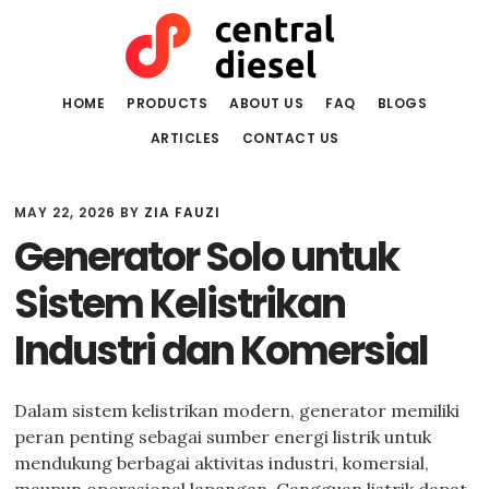
Skip
Skip
to
to
main
primary
content
sidebar
HOME
PRODUCTS
ABOUT US
FAQ
BLOGS
ARTICLES
CONTACT US
MAY 22, 2026
BY
ZIA FAUZI
Generator Solo untuk
Sistem Kelistrikan
Industri dan Komersial
Dalam sistem kelistrikan modern, generator memiliki
peran penting sebagai sumber energi listrik untuk
mendukung berbagai aktivitas industri, komersial,