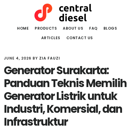
Skip
Skip
to
to
main
primary
content
sidebar
HOME
PRODUCTS
ABOUT US
FAQ
BLOGS
ARTICLES
CONTACT US
JUNE 4, 2026
BY
ZIA FAUZI
Generator Surakarta:
Panduan Teknis Memilih
Generator Listrik untuk
Industri, Komersial, dan
Infrastruktur