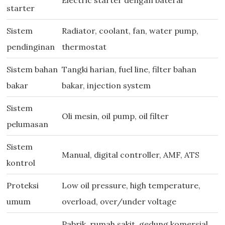
Electric starter dengan baterai
starter
Sistem
Radiator, coolant, fan, water pump,
pendinginan
thermostat
Sistem bahan
Tangki harian, fuel line, filter bahan
bakar
bakar, injection system
Sistem
Oli mesin, oil pump, oil filter
pelumasan
Sistem
Manual, digital controller, AMF, ATS
kontrol
Proteksi
Low oil pressure, high temperature,
umum
overload, over/under voltage
Pabrik, rumah sakit, gedung komersial,