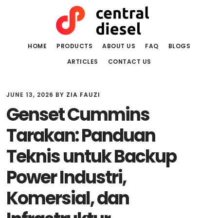
Skip
Skip
to
to
main
primary
content
sidebar
HOME
PRODUCTS
ABOUT US
FAQ
BLOGS
ARTICLES
CONTACT US
JUNE 13, 2026
BY
ZIA FAUZI
Genset Cummins
Tarakan: Panduan
Teknis untuk Backup
Power Industri,
Komersial, dan