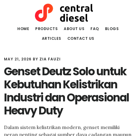
Skip
Skip
to
to
main
primary
content
sidebar
HOME
PRODUCTS
ABOUT US
FAQ
BLOGS
ARTICLES
CONTACT US
MAY 21, 2026
BY
ZIA FAUZI
Genset Deutz Solo untuk
Kebutuhan Kelistrikan
Industri dan Operasional
Heavy Duty
Dalam sistem kelistrikan modern, genset memiliki
peran penting sebagai sumber daya cadangan maupun