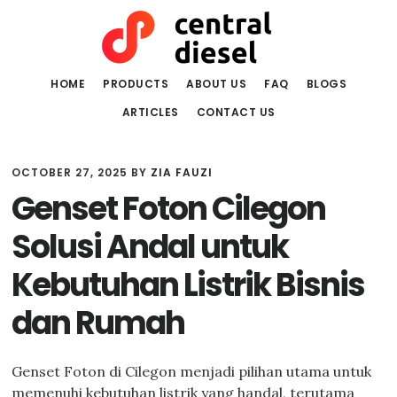
Skip
Skip
to
to
main
primary
content
sidebar
HOME
PRODUCTS
ABOUT US
FAQ
BLOGS
ARTICLES
CONTACT US
OCTOBER 27, 2025
BY
ZIA FAUZI
Genset Foton Cilegon
Solusi Andal untuk
Kebutuhan Listrik Bisnis
dan Rumah
Genset Foton di Cilegon menjadi pilihan utama untuk
memenuhi kebutuhan listrik yang handal, terutama