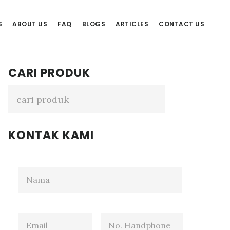
S
ABOUT US
FAQ
BLOGS
ARTICLES
CONTACT US
Primary
CARI PRODUK
Sidebar
KONTAK KAMI