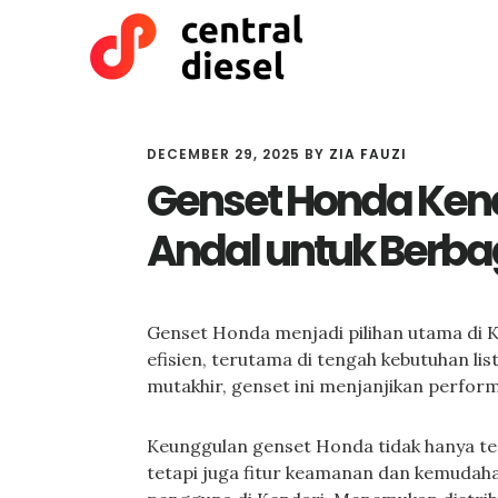
Skip
Skip
to
to
main
primary
content
sidebar
DECEMBER 29, 2025
BY
ZIA FAUZI
Genset Honda Kenda
Andal untuk Berb
Genset Honda menjadi pilihan utama di K
efisien, terutama di tengah kebutuhan li
mutakhir, genset ini menjanjikan perfo
Keunggulan genset Honda tidak hanya ter
tetapi juga fitur keamanan dan kemuda