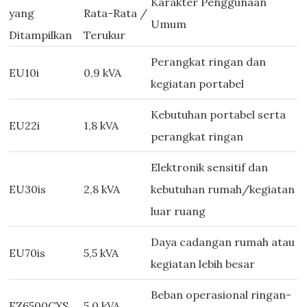
Karakter Penggunaan
yang
Rata-Rata /
Umum
Ditampilkan
Terukur
Perangkat ringan dan
EU10i
0,9 kVA
kegiatan portabel
Kebutuhan portabel serta
EU22i
1,8 kVA
perangkat ringan
Elektronik sensitif dan
EU30is
2,8 kVA
kebutuhan rumah/kegiatan
luar ruang
Daya cadangan rumah atau
EU70is
5,5 kVA
kegiatan lebih besar
Beban operasional ringan-
EZ6500CXS
5,0 kVA