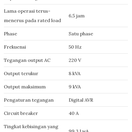
Lama operasi terus-
6,5 jam
menerus pada rated load
Phase
Satu phase
Frekuensi
50 Hz
Tegangan output AC
220 V
Output terukur
8 kVA
Output maksimum
9 kVA
Pengaturan tegangan
Digital AVR
Circuit breaker
40 A
Tingkat kebisingan yang
99,3 LwA