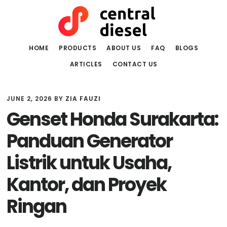
Skip
Skip
to
to
main
primary
content
sidebar
HOME
PRODUCTS
ABOUT US
FAQ
BLOGS
ARTICLES
CONTACT US
JUNE 2, 2026
BY
ZIA FAUZI
Genset Honda Surakarta:
Panduan Generator
Listrik untuk Usaha,
Kantor, dan Proyek
Ringan