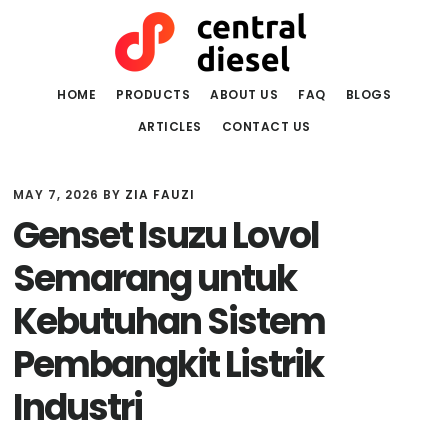
Skip
Skip
to
to
main
primary
content
sidebar
HOME
PRODUCTS
ABOUT US
FAQ
BLOGS
ARTICLES
CONTACT US
MAY 7, 2026
BY
ZIA FAUZI
Genset Isuzu Lovol
Semarang untuk
Kebutuhan Sistem
Pembangkit Listrik
Industri