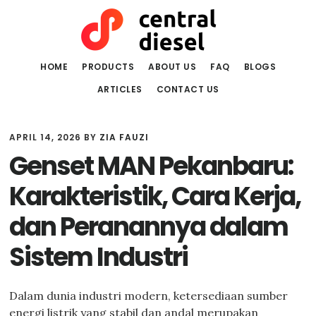
Skip
Skip
to
to
main
primary
content
sidebar
HOME
PRODUCTS
ABOUT US
FAQ
BLOGS
ARTICLES
CONTACT US
APRIL 14, 2026
BY
ZIA FAUZI
Genset MAN Pekanbaru:
Karakteristik, Cara Kerja,
dan Peranannya dalam
Sistem Industri
Dalam dunia industri modern, ketersediaan sumber
energi listrik yang stabil dan andal merupakan