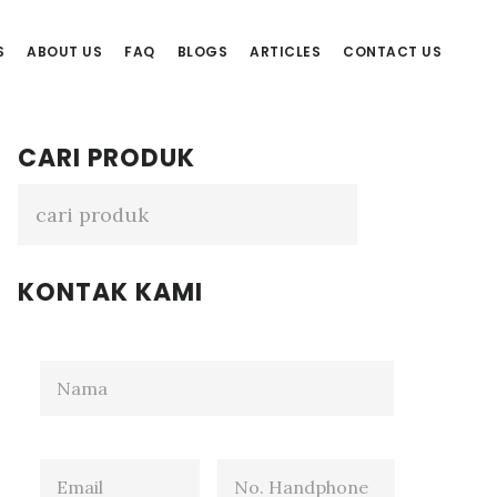
S
ABOUT US
FAQ
BLOGS
ARTICLES
CONTACT US
Primary
CARI PRODUK
Sidebar
KONTAK KAMI