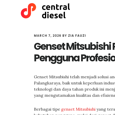
Skip
Skip
to
to
main
primary
content
sidebar
MARCH 7, 2026
BY
ZIA FAUZI
Genset Mitsubishi
Pengguna Profesio
Genset Mitsubishi telah menjadi solusi 
Palangkaraya, baik untuk keperluan ind
teknologi dan daya tahan produk ini men
yang mengutamakan kualitas dan efisiens
Berbagai tipe
genset Mitsubishi
yang ters