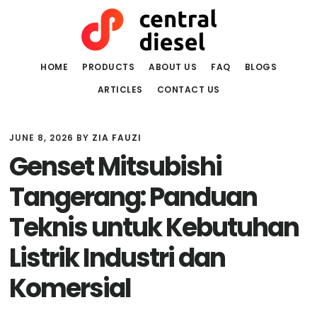
Skip
Skip
to
to
main
primary
content
sidebar
HOME
PRODUCTS
ABOUT US
FAQ
BLOGS
ARTICLES
CONTACT US
JUNE 8, 2026
BY
ZIA FAUZI
Genset Mitsubishi
Tangerang: Panduan
Teknis untuk Kebutuhan
Listrik Industri dan
Komersial