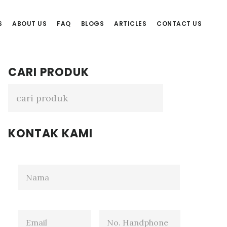
S
ABOUT US
FAQ
BLOGS
ARTICLES
CONTACT US
Primary
CARI PRODUK
Sidebar
KONTAK KAMI