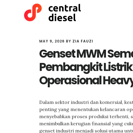
Skip
Skip
to
to
main
primary
content
sidebar
MAY 9, 2026
BY
ZIA FAUZI
Genset MWM Sema
Pembangkit Listrik
Operasional Heavy
Dalam sektor industri dan komersial, kest
penting yang menentukan kelancaran ope
menyebabkan proses produksi terhenti, 
menimbulkan kerugian finansial yang cuk
genset industri menjadi solusi utama unt