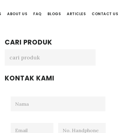
S
ABOUT US
FAQ
BLOGS
ARTICLES
CONTACT US
Primary
CARI PRODUK
Sidebar
KONTAK KAMI