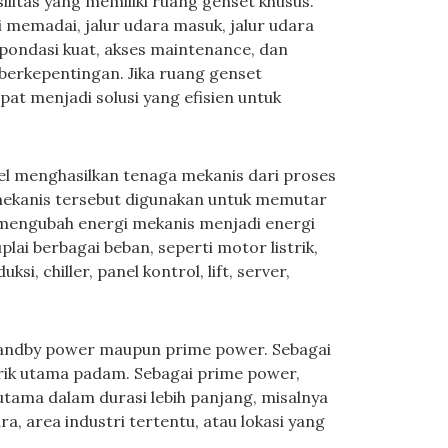
litas yang memiliki ruang genset khusus.
i memadai, jalur udara masuk, jalur udara
 pondasi kuat, akses maintenance, dan
erkepentingan. Jika ruang genset
at menjadi solusi yang efisien untuk
sel menghasilkan tenaga mekanis dari proses
mekanis tersebut digunakan untuk memutar
 mengubah energi mekanis menjadi energi
lai berbagai beban, seperti motor listrik,
, chiller, panel kontrol, lift, server,
tandby power maupun prime power. Sebagai
trik utama padam. Sebagai prime power,
utama dalam durasi lebih panjang, misalnya
ra, area industri tertentu, atau lokasi yang