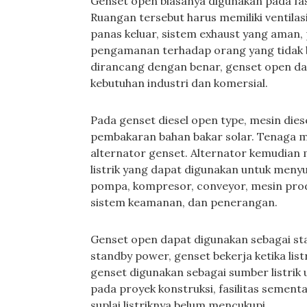
Genset open biasanya digunakan pada fasi
Ruangan tersebut harus memiliki ventilas
panas keluar, sistem exhaust yang aman,
pengamanan terhadap orang yang tidak b
dirancang dengan benar, genset open dap
kebutuhan industri dan komersial.
Pada genset diesel open type, mesin die
pembakaran bahan bakar solar. Tenaga 
alternator genset. Alternator kemudian
listrik yang dapat digunakan untuk menyup
pompa, kompresor, conveyor, mesin produksi
sistem keamanan, dan penerangan.
Genset open dapat digunakan sebagai s
standby power, genset bekerja ketika lis
genset digunakan sebagai sumber listrik 
pada proyek konstruksi, fasilitas sementa
suplai listriknya belum mencukupi.