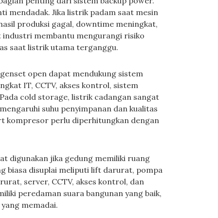
bagian penting dari sistem backup power.
nti mendadak. Jika listrik padam saat mesin
 hasil produksi gagal, downtime meningkat,
t industri membantu mengurangi risiko
s saat listrik utama terganggu.
, genset open dapat mendukung sistem
ngkat IT, CCTV, akses kontrol, sistem
 Pada cold storage, listrik cadangan sangat
mengaruhi suhu penyimpanan dan kualitas
art kompresor perlu diperhitungkan dengan
at digunakan jika gedung memiliki ruang
 biasa disuplai meliputi lift darurat, pompa
urat, server, CCTV, akses kontrol, dan
miliki peredaman suara bangunan yang baik,
s yang memadai.