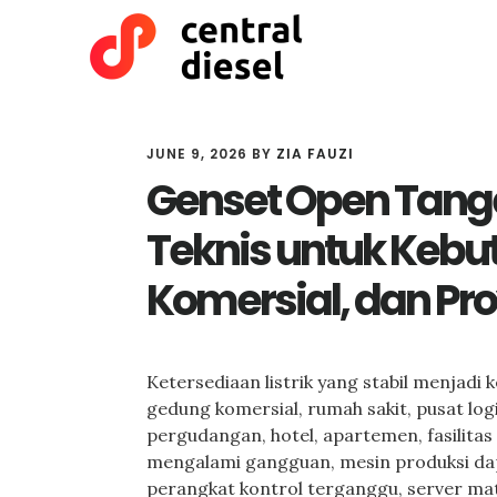
Skip
Skip
to
to
main
primary
content
sidebar
JUNE 9, 2026
BY
ZIA FAUZI
Genset Open Tang
Teknis untuk Kebutu
Komersial, dan Pr
Ketersediaan listrik yang stabil menjadi
gedung komersial, rumah sakit, pusat logi
pergudangan, hotel, apartemen, fasilitas p
mengalami gangguan, mesin produksi dap
perangkat kontrol terganggu, server mati