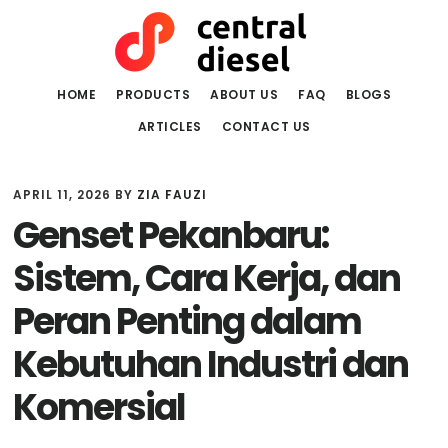
Skip
Skip
to
to
main
primary
content
sidebar
HOME
PRODUCTS
ABOUT US
FAQ
BLOGS
ARTICLES
CONTACT US
APRIL 11, 2026
BY
ZIA FAUZI
Genset Pekanbaru:
Sistem, Cara Kerja, dan
Peran Penting dalam
Kebutuhan Industri dan
Komersial