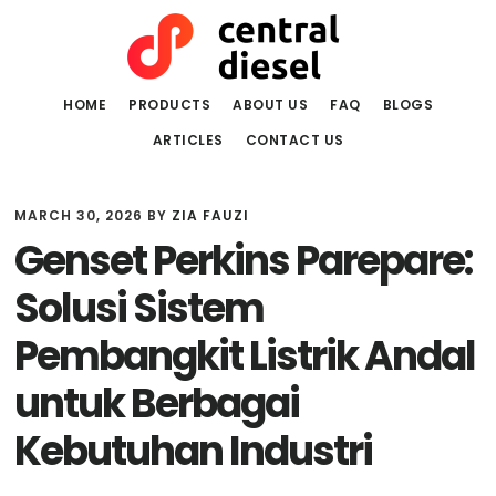
Skip
Skip
to
to
main
primary
content
sidebar
HOME
PRODUCTS
ABOUT US
FAQ
BLOGS
ARTICLES
CONTACT US
MARCH 30, 2026
BY
ZIA FAUZI
Genset Perkins Parepare:
Solusi Sistem
Pembangkit Listrik Andal
untuk Berbagai
Kebutuhan Industri