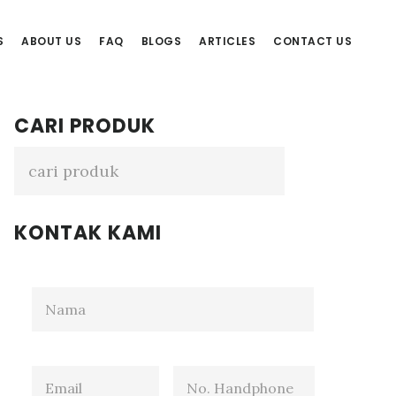
S
ABOUT US
FAQ
BLOGS
ARTICLES
CONTACT US
Primary
CARI PRODUK
Sidebar
KONTAK KAMI