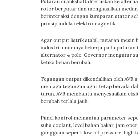
Putaran crankshaft diteruskan ke alternat
rotor berputar dan menghasilkan meda
berinteraksi dengan kumparan stator sehi
prinsip induksi elektromagnetik.
Agar output listrik stabil, putaran mesin
industri umumnya bekerja pada putaran 
alternator 4 pole. Governor mengatur sup
ketika beban berubah.
Tegangan output dikendalikan oleh AVR a
menjaga tegangan agar tetap berada dal
turun, AVR membantu menyesuaikan eksit
berubah terlalu jauh.
Panel kontrol memantau parameter seperti
suhu coolant, level bahan bakar, jam opera
gangguan seperti low oil pressure, high 