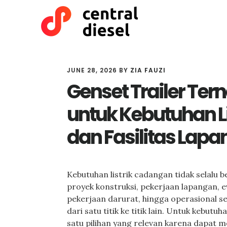
Skip
Skip
to
to
main
primary
content
sidebar
JUNE 28, 2026
BY
ZIA FAUZI
Genset Trailer Ter
untuk Kebutuhan Li
dan Fasilitas Lap
Kebutuhan listrik cadangan tidak selalu 
proyek konstruksi, pekerjaan lapangan, eve
pekerjaan darurat, hingga operasional se
dari satu titik ke titik lain. Untuk kebutuh
satu pilihan yang relevan karena dapat m