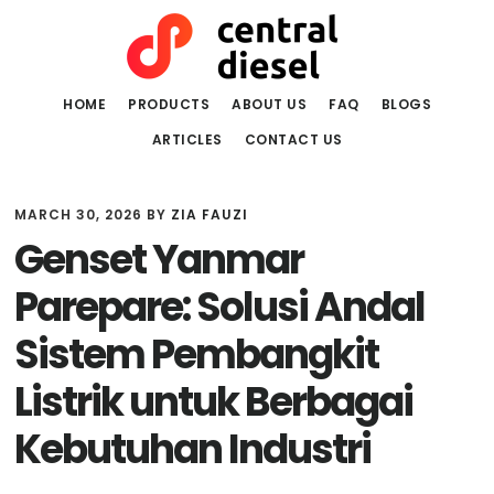
Skip
Skip
to
to
main
primary
content
sidebar
HOME
PRODUCTS
ABOUT US
FAQ
BLOGS
ARTICLES
CONTACT US
MARCH 30, 2026
BY
ZIA FAUZI
Genset Yanmar
Parepare: Solusi Andal
Sistem Pembangkit
Listrik untuk Berbagai
Kebutuhan Industri