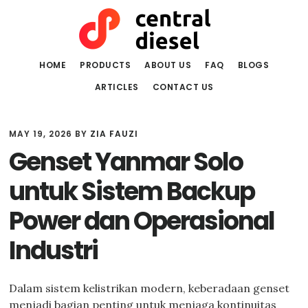
Skip
Skip
to
to
main
primary
content
sidebar
HOME
PRODUCTS
ABOUT US
FAQ
BLOGS
ARTICLES
CONTACT US
MAY 19, 2026
BY
ZIA FAUZI
Genset Yanmar Solo
untuk Sistem Backup
Power dan Operasional
Industri
Dalam sistem kelistrikan modern, keberadaan genset
menjadi bagian penting untuk menjaga kontinuitas