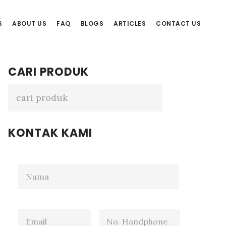
S
ABOUT US
FAQ
BLOGS
ARTICLES
CONTACT US
Primary
CARI PRODUK
Sidebar
KONTAK KAMI