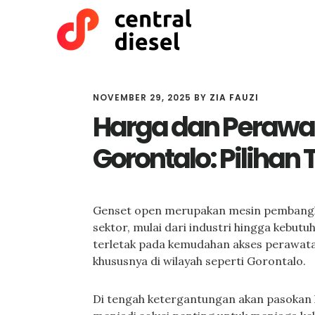
Skip
Skip
to
to
main
primary
content
sidebar
NOVEMBER 29, 2025
BY
ZIA FAUZI
Harga dan Perawa
Gorontalo: Pilihan 
Genset open merupakan mesin pembangkit
sektor, mulai dari industri hingga kebut
terletak pada kemudahan akses perawatan
khususnya di wilayah seperti Gorontalo.
Di tengah ketergantungan akan pasokan li