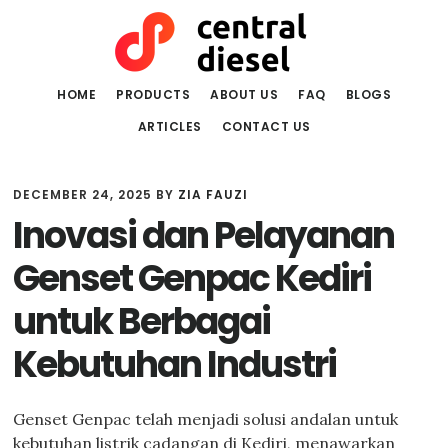
Skip
Skip
to
to
main
primary
content
sidebar
HOME
PRODUCTS
ABOUT US
FAQ
BLOGS
ARTICLES
CONTACT US
DECEMBER 24, 2025
BY
ZIA FAUZI
Inovasi dan Pelayanan
Genset Genpac Kediri
untuk Berbagai
Kebutuhan Industri
Genset Genpac telah menjadi solusi andalan untuk
kebutuhan listrik cadangan di Kediri, menawarkan