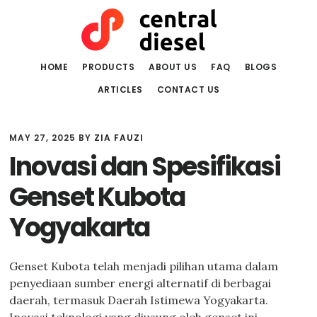
Skip
Skip
to
to
main
primary
content
sidebar
HOME
PRODUCTS
ABOUT US
FAQ
BLOGS
ARTICLES
CONTACT US
MAY 27, 2025
BY
ZIA FAUZI
Inovasi dan Spesifikasi
Genset Kubota
Yogyakarta
Genset Kubota telah menjadi pilihan utama dalam
penyediaan sumber energi alternatif di berbagai
daerah, termasuk Daerah Istimewa Yogyakarta.