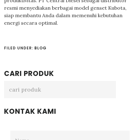
produktivitas. PT Central Diesel sebagai distributor
resmi menyediakan berbagai model genset Kubota,
siap membantu Anda dalam memenuhi kebutuhan
energi secara optimal.
FILED UNDER:
BLOG
Primary
CARI PRODUK
Sidebar
KONTAK KAMI