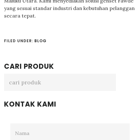
Maluku Utara. Kami menyediakan solusi genset Fawde
yang sesuai standar industri dan kebutuhan pelanggan
secara tepat.
FILED UNDER:
BLOG
Primary
CARI PRODUK
Sidebar
KONTAK KAMI