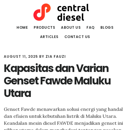
Skip
Skip
to
to
main
primary
content
sidebar
HOME
PRODUCTS
ABOUT US
FAQ
BLOGS
ARTICLES
CONTACT US
AUGUST 11, 2025
BY
ZIA FAUZI
Kapasitas dan Varian
Genset Fawde Maluku
Utara
Genset Fawde menawarkan solusi energi yang handal
dan efisien untuk kebutuhan listrik di Maluku Utara.
Keandalan mesin diesel FAWDE menjadikan genset ini